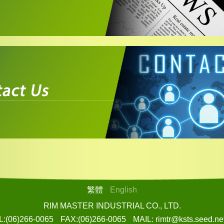
繁體
English
RIM MASTER INDUSTRIAL CO., LTD.
L:(06)266-0065
FAX:(06)266-0065
MAIL: rimtr@ksts.seed.ne