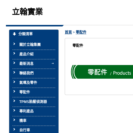
立翰實業
首頁
>
零配件
分類清單
關於立翰集團
零配件
產品介紹
最新消息
聯絡我們
氣嘴及零件
零配件
TPMS胎壓偵測器
專利產品
機車
自行車