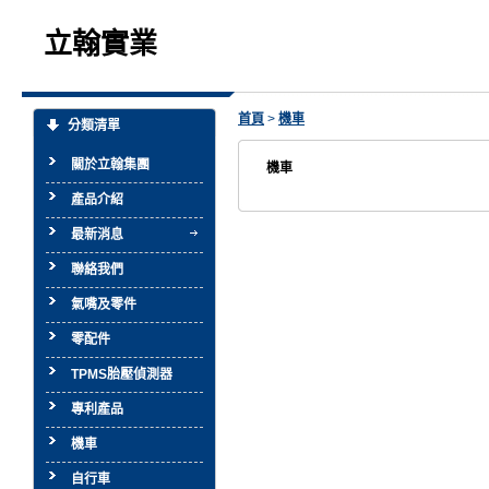
立翰實業
首頁
>
機車
分類清單
關於立翰集團
機車
產品介紹
最新消息
聯絡我們
氣嘴及零件
零配件
TPMS胎壓偵測器
專利產品
機車
自行車